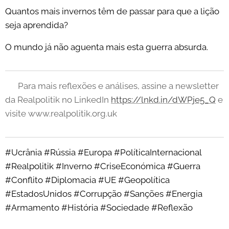
Quantos mais invernos têm de passar para que a lição
seja aprendida?
O mundo já não aguenta mais esta guerra absurda.
👉 Para mais reflexões e análises, assine a newsletter
da Realpolitik no LinkedIn
https://lnkd.in/dWPje5_Q
e
visite www.realpolitik.org.uk
#Ucrânia #Rússia #Europa #PolíticaInternacional
#Realpolitik #Inverno #CriseEconómica #Guerra
#Conflito #Diplomacia #UE #Geopolítica
#EstadosUnidos #Corrupção #Sanções #Energia
#Armamento #História #Sociedade #Reflexão