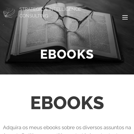
STRATEGIC & INTELLIGENCE
CONSULTING
.
EBOOKS
EBOOKS
Adquira os meus ebooks sobre os diversos assuntos na