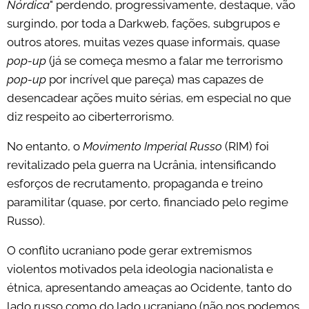
Nórdica
" perdendo, progressivamente, destaque, vão
surgindo, por toda a Darkweb, fações, subgrupos e
outros atores, muitas vezes quase informais, quase
pop-up
(já se começa mesmo a falar me terrorismo
pop-up
por incrível que pareça) mas capazes de
desencadear ações muito sérias, em especial no que
diz respeito ao ciberterrorismo.
No entanto, o
Movimento Imperial Russo
(RIM) foi
revitalizado pela guerra na Ucrânia, intensificando
esforços de recrutamento, propaganda e treino
paramilitar (quase, por certo, financiado pelo regime
Russo).
O conflito ucraniano pode gerar extremismos
violentos motivados pela ideologia nacionalista e
étnica, apresentando ameaças ao Ocidente, tanto do
lado russo como do lado ucraniano (não nos podemos