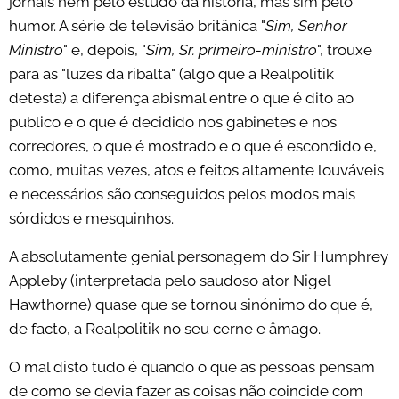
jornais nem pelo estudo da história, mas sim pelo
humor. A série de televisão britânica "
Sim, Senhor
Ministro
" e, depois, "
Sim, Sr. primeiro-ministro
", trouxe
para as "luzes da ribalta" (algo que a Realpolitik
detesta) a diferença abismal entre o que é dito ao
publico e o que é decidido nos gabinetes e nos
corredores, o que é mostrado e o que é escondido e,
como, muitas vezes, atos e feitos altamente louváveis
e necessários são conseguidos pelos modos mais
sórdidos e mesquinhos.
A absolutamente genial personagem do Sir Humphrey
Appleby (interpretada pelo saudoso ator Nigel
Hawthorne) quase que se tornou sinónimo do que é,
de facto, a Realpolitik no seu cerne e âmago.
O mal disto tudo é quando o que as pessoas pensam
de como se devia fazer as coisas não coincide com