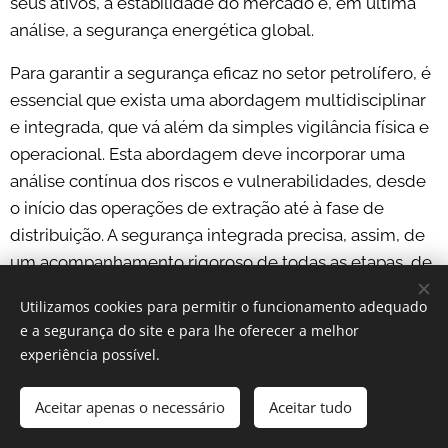
seus ativos, a estabilidade do mercado e, em última
análise, a segurança energética global.
Para garantir a segurança eficaz no setor petrolífero, é
essencial que exista uma abordagem multidisciplinar
e integrada, que vá além da simples vigilância física e
operacional. Esta abordagem deve incorporar uma
análise contínua dos riscos e vulnerabilidades, desde
o início das operações de extração até à fase de
distribuição. A segurança integrada precisa, assim, de
um acompanhamento rigoroso de todas as etapas, de
forma a antecipar e mitigar potenciais ameaças que
Utilizamos cookies para permitir o funcionamento adequado
possam comprometer a integridade das instalações, a
e a segurança do site e para lhe oferecer a melhor
segurança dos trabalhadores e o meio ambiente.
experiência possível.
Um dos principais pilares desta segurança integrada
Aceitar apenas o necessário
Aceitar tudo
reside na implementação de tecnologias de
monitorização avançadas, que permitam detectar