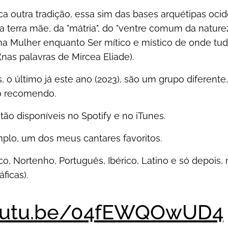
a outra tradição, essa sim das bases arquétipas ocide
da terra mãe, da "mátria", do "ventre comum da natu
a Mulher enquanto Ser mítico e místico de onde tu
nas palavras de Mircea Eliade).
, o último já este ano (2023), são um grupo diferent
to recomendo.
ão disponíveis no Spotify e no iTunes.
lo, um dos meus cantares favoritos.
co, Nortenho, Português, Ibérico, Latino e só depois,
ficas).
youtu.be/04fEWQOwUD4