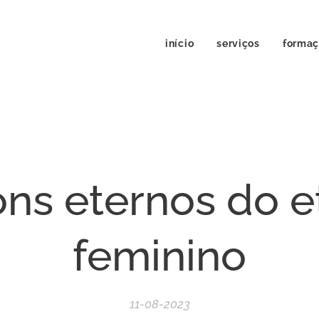
início
serviços
forma
ons eternos do e
feminino
11-08-2023