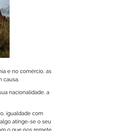
ia e no comércio, as
m causa.
sua nacionalidade, a
ão, igualdade com
lgo atinge-se o seu
tam o que nos remete