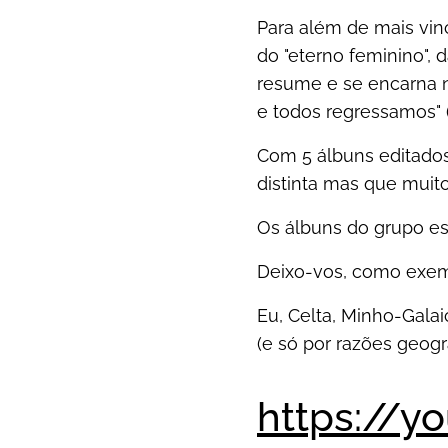
Para além de mais vinc
do "eterno feminino", 
resume e se encarna n
e todos regressamos" (
Com 5 álbuns editados
distinta mas que mui
Os álbuns do grupo est
Deixo-vos, como exemp
Eu, Celta, Minho-Galai
(e só por razões geográ
https://