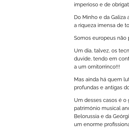
imperioso e de obrigat
Do Minho e da Galiza a
a riqueza imensa de to
Somos europeus não p
Um dia, talvez, os te
duvide, tendo em conta
a um ornitorrinco!!!
Mas ainda há quem lut
profundas e antigas d
Um desses casos é o g
património musical anc
Belorussia e da Geórg
um enorme profissiona