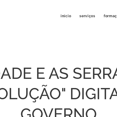
início
serviços
forma
DADE E AS SERRA
OLUÇÃO" DIGIT
GOVERNO