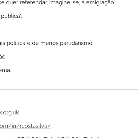
e quer referendar, imagine-se, a emigração.
 pública".
is política e de menos partidarismo.
ão.
ema.
k.org.uk
com/in/rcostasilva/