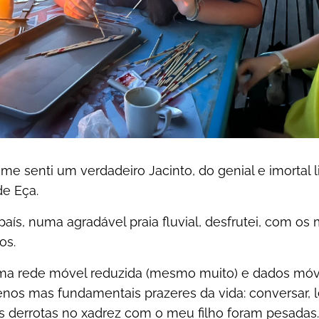
 me senti um verdadeiro Jacinto, do genial e imortal l
de Eça.
 país, numa agradável praia fluvial, desfrutei, com os
os.
ma rede móvel reduzida (mesmo muito) e dados móve
s mas fundamentais prazeres da vida: conversar, ler,
as derrotas no xadrez com o meu filho foram pesadas…