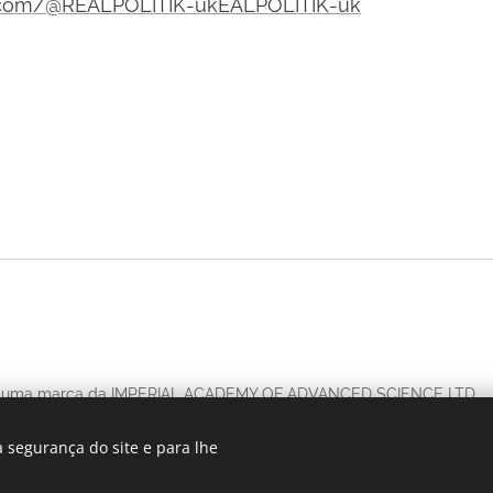
.com/@REALPOLITIK-ukEALPOLITIK-uk
 uma marca da IMPERIAL ACADEMY OF ADVANCED SCIENCE LTD.,
 segurança do site e para lhe
om, WC2H 9JQ