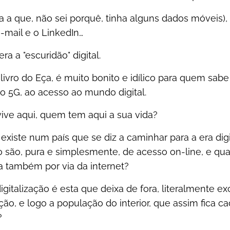
a a que, não sei porquê, tinha alguns dados móveis),
e-mail e o LinkedIn…
ra a "escuridão" digital.
 livro do Eça, é muito bonito e idílico para quem sabe
, ao 5G, ao acesso ao mundo digital.
vive aqui, quem tem aqui a sua vida?
existe num país que se diz a caminhar para a era dig
o são, pura e simplesmente, de acesso on-line, e qu
a também por via da internet?
italização é esta que deixa de fora, literalmente ex
ação, e logo a população do interior, que assim fica c
?