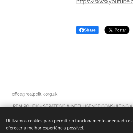
https://www.youtube
Share
office@realpolitik.org.uk
REALPOLITIK - STRATEGIC & INTELLIGENCE CONSULTING é
Company number
14702579,
Utilizamos cookies para permitir o funcionamento adequado e a
71-75 Shelton Street, Covent Garden, London, United Kingd
oferecer a melhor experiência possível.