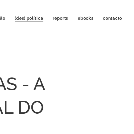
ção
(des) política
reports
ebooks
contacto
S - A
AL DO