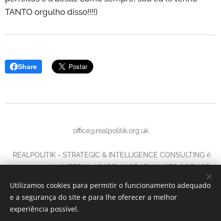
TANTO orgulho disso!!!!)
Share
office@realpolitik.org.uk
REALPOLITIK - STRATEGIC & INTELLIGENCE CONSULTING é
uma marca da IMPERIAL ACADEMY OF ADVANCED SCIENCE
LTD.,
Utilizamos cookies para permitir o funcionamento adequado
Company number
14702579,
e a segurança do site e para lhe oferecer a melhor
71-75 Shelton Street, Covent Garden, London, United Kingdom,
experiência possível.
WC2H 9JQ