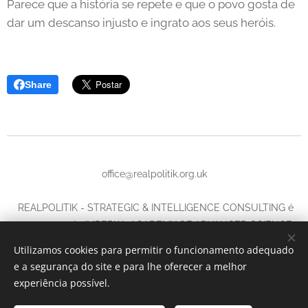
Parece que a história se repete e que o povo gosta de
dar um descanso injusto e ingrato aos seus heróis.
Share
office@realpolitik.org.uk
REALPOLITIK - STRATEGIC & INTELLIGENCE CONSULTING é
uma marca da IMPERIAL ACADEMY OF ADVANCED SCIENCE
LTD.,
Utilizamos cookies para permitir o funcionamento adequado
Company number
14702579,
e a segurança do site e para lhe oferecer a melhor
71-75 Shelton Street, Covent Garden, London, United Kingdom,
experiência possível.
WC2H 9JQ