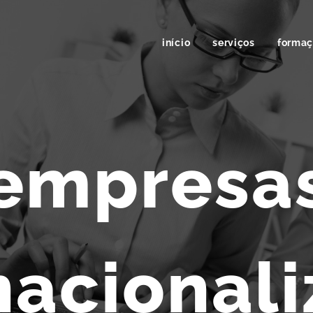
início
serviços
forma
empresa
nacional