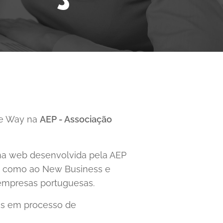
he Way na
AEP - Associação
rma web desenvolvida pela AEP
em como ao New Business e
 empresas portuguesas.
as em processo de