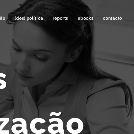
ção
(des) política
reports
ebooks
contacto
s
ização