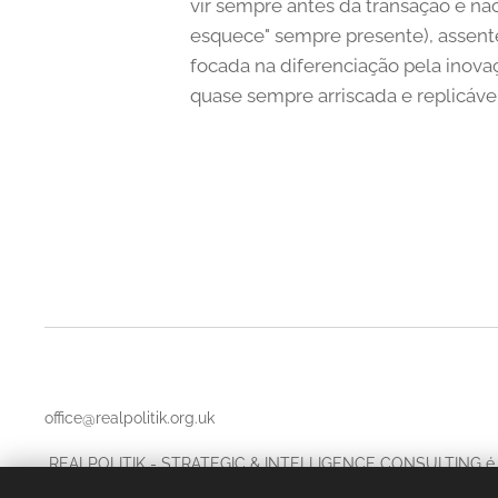
vir sempre antes da transação e n
esquece" sempre presente), assente
focada na diferenciação pela inova
quase sempre arriscada e replicável,
office@realpolitik.org.uk
REALPOLITIK - STRATEGIC & INTELLIGENCE CONSULTING é
Company number
14702579,