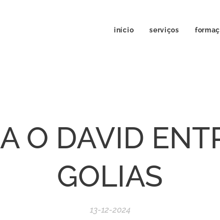
início
serviços
forma
 O DAVID ENT
GOLIAS
13-12-2024