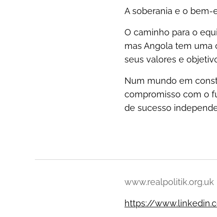
A soberania e o bem-e
O caminho para o equil
mas Angola tem uma op
seus valores e objetiv
Num mundo em constan
compromisso com o fu
de sucesso independe
www.realpolitik.org.uk
https://www.linkedin.