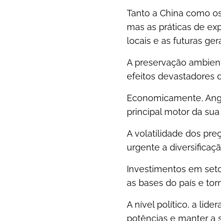
Tanto a China como os
mas as práticas de ex
locais e as futuras ger
A preservação ambien
efeitos devastadores d
Economicamente, Ango
principal motor da su
A volatilidade dos pr
urgente a diversifica
Investimentos em seto
as bases do país e to
A nível político, a lid
potências e manter a 