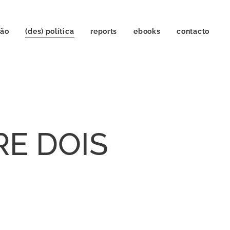
ção
(des) política
reports
ebooks
contacto
RE DOIS