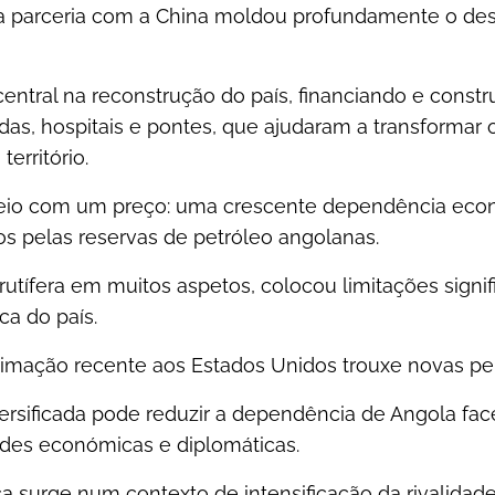
 a parceria com a China moldou profundamente o de
entral na reconstrução do país, financiando e constru
das, hospitais e pontes, que ajudaram a transformar
erritório.
veio com um preço: uma crescente dependência eco
s pelas reservas de petróleo angolanas.
rutífera em muitos aspetos, colocou limitações signi
ca do país.
oximação recente aos Estados Unidos trouxe novas pe
rsificada pode reduzir a dependência de Angola face
des económicas e diplomáticas.
 surge num contexto de intensificação da rivalidad