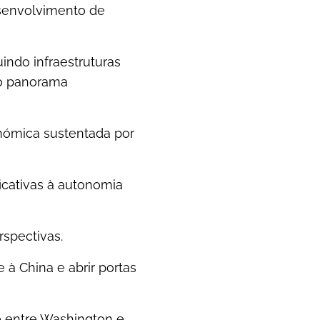
senvolvimento de
indo infraestruturas
 o panorama
nómica sustentada por
ficativas à autonomia
rspectivas.
 à China e abrir portas
e entre Washington e