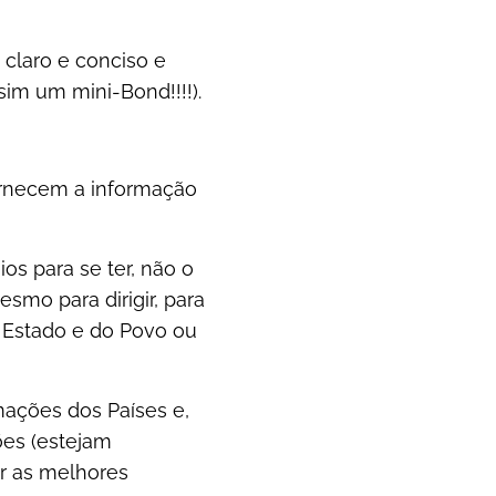
 claro e conciso e
im um mini-Bond!!!!).
ornecem a informação
os para se ter, não o
smo para dirigir, para
o Estado e do Povo ou
mações dos Países e,
ões (estejam
r as melhores