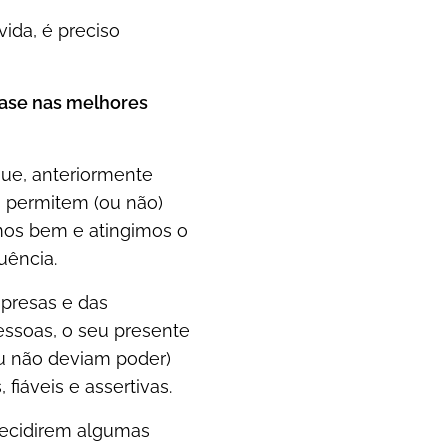
ida, é preciso
ase nas melhores
rque, anteriormente
s permitem (ou não)
imos bem e atingimos o
uência.
presas e das
essoas, o seu presente
u não deviam poder)
fiáveis e assertivas.
decidirem algumas