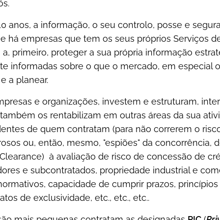
ós.
 10 anos, a informação, o seu controlo, posse e seg
ue há empresas que tem os seus próprios Serviços de
a, primeiro, proteger a sua própria informação estra
e informadas sobre o que o mercado, em especial o
e a planear.
resas e organizações, investem e estruturam, inte
s também os rentabilizam em outras áreas da sua ativ
dentes de quem contratam (para não correrem o risc
osos ou, então, mesmo, "espiões" da concorrência, 
Clearance) à avaliação de risco de concessão de cré
dores e subcontratados, propriedade industrial e co
 normativos, capacidade de cumprir prazos, princípios
s de exclusividade, etc., etc., etc..
ão mais pequenas contratam as designadas
PIC
(
Pri