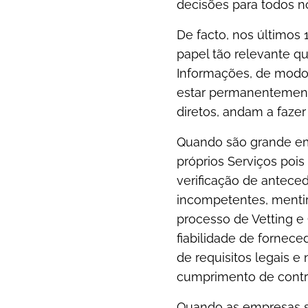
decisões para todos n
De facto, nos últimos
papel tão relevante q
Informações, de modo 
estar permanentement
diretos, andam a fazer 
Quando são grande emp
próprios Serviços poi
verificação de antece
incompetentes, mentir
processo de Vetting e 
fiabilidade de fornece
de requisitos legais e
cumprimento de contrato
Quando as empresas s