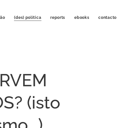
ção
(des) política
reports
ebooks
contacto
ERVEM
? (isto
mo...)