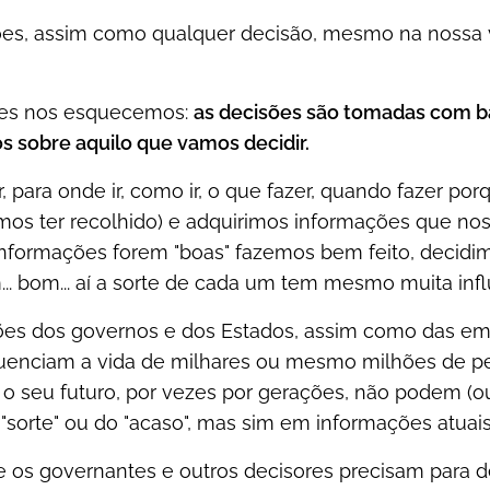
ões, assim como qualquer decisão, mesmo na nossa v
zes nos esquecemos:
as decisões são tomadas com b
 sobre aquilo que vamos decidir.
, para onde ir, como ir, o que fazer, quando fazer po
os ter recolhido) e adquirimos informações que no
s informações forem "boas" fazemos bem feito, decid
.. bom... aí a sorte de cada um tem mesmo muita infl
ções dos governos e dos Estados, assim como das em
luenciam a vida de milhares ou mesmo milhões de p
o seu futuro, por vezes por gerações, não podem (o
sorte" ou do "acaso", mas sim em informações atuais, 
 os governantes e outros decisores precisam para 