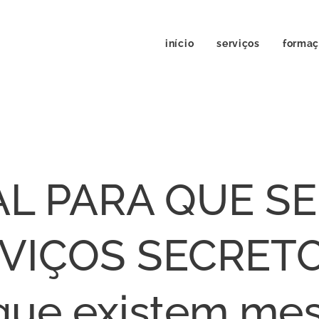
início
serviços
forma
AL PARA QUE S
VIÇOS SECRETOS
que existem mes