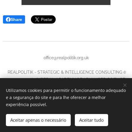
Share
office@realpolitik.org.uk
REALPOLITIK - STRATEGIC & INTELLIGENCE CONSULTING é
uma marca da IMPERIAL ACADEMY OF ADVANCED SCIENCE
LTD.,
Utilizamos cookies para permitir o funcionamento adequado
Company number
14702579,
e a segurança do site e para lhe oferecer a melhor
71-75 Shelton Street, Covent Garden, London, United Kingdom,
experiência possível.
WC2H 9JQ
Aceitar apenas o necessário
Powered by
Webnode
Aceitar tudo
Cookies